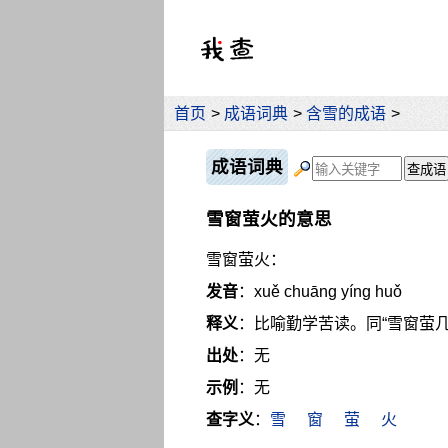
首页
>
成语词典
>
含雪的成语
>
成语词典
雪窗萤火的意思
雪窗萤火：
发音
：xuě chuāng yíng huǒ
释义
：比喻勤学苦读。同“雪窗萤几
出处
：无
示例
：无
查字义
：
雪
窗
萤
火