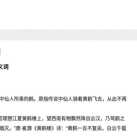
义词
中仙人所乘的鹤。原指传说中仙人骑着黄鹤飞去，从此不再
“荀瓌憩江夏黄鹤楼上，望西南有物飘然降自云汉，乃驾鹤之
烟灭。”唐·崔灏《黄鹤楼》诗：“黄鹤一去不复返，白云千载