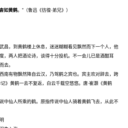
杳如黄鹤
。”（鲁迅《彷徨·弟兄》）
武昌，到黄鹤楼上休息，迷迷糊糊看见飘然而下一个人，他
度，两人把酒论诗，谈得十分投机。不一会儿已是酒酣耳
而去。
西南有物飘然降自云汉，乃驾鹤之宾也。宾主欢对辞去，跨
异记》黄鹤一去不复返，白云千载空悠悠。唐·崔灏《黄鹤
说中仙人所乘的鹤。原指传说中仙人骑着黄鹤飞去，从此不
明