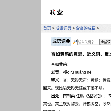
首页
>
成语词典
>
含杳的成语
>
成语词典
杳如黄鹤的意思、近义词、反
杳如黄鹤：
发音
：yǎo rú huáng hè
释义
：杳：无影无声；黄鹤：传说
回来。现比喻无影无踪或下落不明。
出处
：南朝梁·任昉《述异记》：
宾也。宾主欢对辞去，跨鹤腾空，眇然