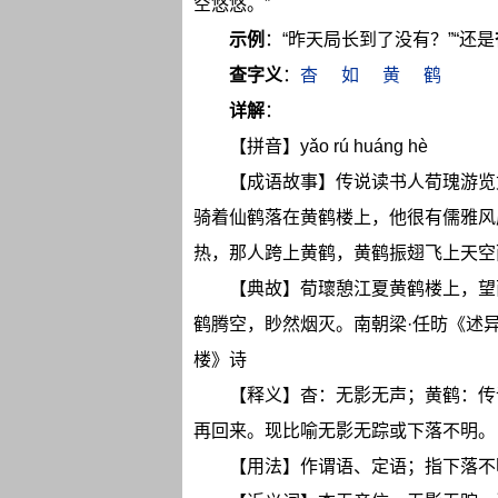
空悠悠。”
示例
：“昨天局长到了没有？”“还是
查字义
：
杳
如
黄
鹤
详解
：
【拼音】yǎo rú huáng hè
【成语故事】传说读书人荀瑰游览
骑着仙鹤落在黄鹤楼上，他很有儒雅风
热，那人跨上黄鹤，黄鹤振翅飞上天空
【典故】荀瓌憩江夏黄鹤楼上，望
鹤腾空，眇然烟灭。南朝梁·任昉《述
楼》诗
【释义】杳：无影无声；黄鹤：传
再回来。现比喻无影无踪或下落不明。
【用法】作谓语、定语；指下落不