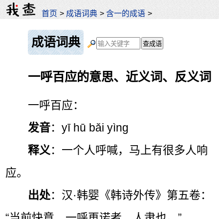
首页
>
成语词典
>
含一的成语
>
成语词典
一呼百应的意思、近义词、反义词
一呼百应：
发音
：yī hū bǎi yìng
释义
：一个人呼喊，马上有很多人响
应。
出处
：汉·韩婴《韩诗外传》第五卷：
“当前快意，一呼再诺者，人隶也。”