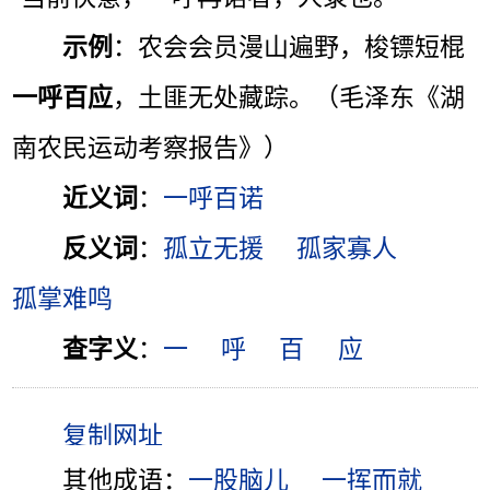
示例
：农会会员漫山遍野，梭镖短棍
一呼百应
，土匪无处藏踪。（毛泽东《湖
南农民运动考察报告》）
近义词
：
一呼百诺
反义词
：
孤立无援
孤家寡人
孤掌难鸣
查字义
：
一
呼
百
应
其他成语：
一股脑儿
一挥而就