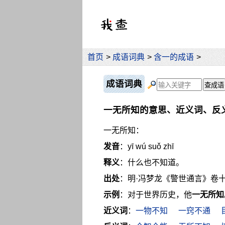
首页
>
成语词典
>
含一的成语
>
成语词典
一无所知的意思、近义词、反
一无所知：
发音
：yī wú suǒ zhī
释义
：什么也不知道。
出处
：明·冯梦龙《警世通言》卷
示例
：对于世界历史，他
一无所知
近义词
：
一物不知
一窍不通