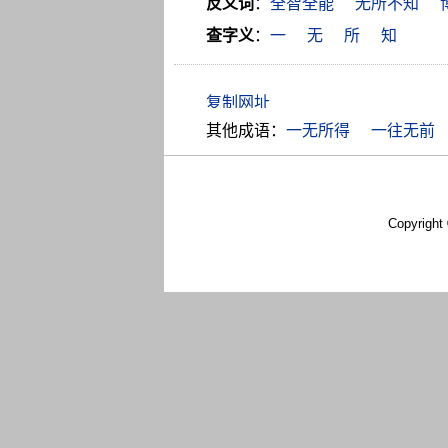
反义词
：
全智全能
无所不知
查字义
：
一
无
所
知
其他成语：
一无所得
一往无前
Copyright