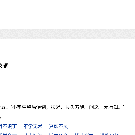
义词
十五：“小学生望后便倒，扶起，良久方醒。问之一无所知。”
。
目不识丁
不学无术
冥顽不灵