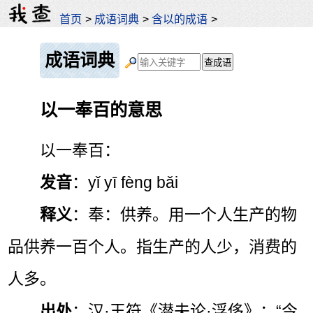
首页
>
成语词典
>
含以的成语
>
成语词典
以一奉百的意思
以一奉百：
发音
：yǐ yī fèng bǎi
释义
：奉：供养。用一个人生产的物
品供养一百个人。指生产的人少，消费的
人多。
出处
：汉·王符《潜夫论·浮侈》：“今