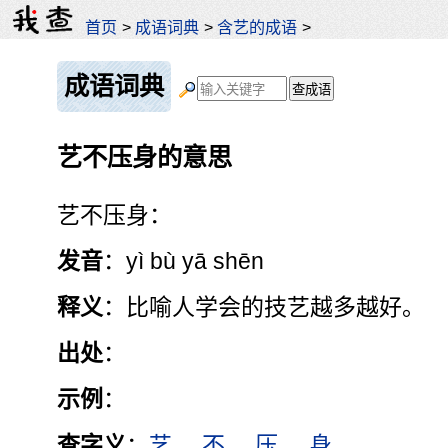
首页
>
成语词典
>
含艺的成语
>
成语词典
艺不压身的意思
艺不压身：
发音
：yì bù yā shēn
释义
：比喻人学会的技艺越多越好。
出处
：
示例
：
查字义
：
艺
不
压
身