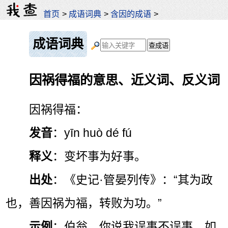
首页
>
成语词典
>
含因的成语
>
成语词典
因祸得福的意思、近义词、反义词
因祸得福：
发音
：yīn huò dé fú
释义
：变坏事为好事。
出处
：《史记·管晏列传》：“其为政
也，善因祸为福，转败为功。”
示例
：伯翁，你说我误事不误事，如