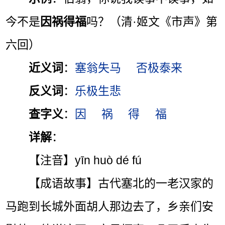
今不是
因祸得福
吗？（清·姬文《市声》第
六回）
近义词
：
塞翁失马
否极泰来
反义词
：
乐极生悲
查字义
：
因
祸
得
福
详解
：
【注音】yīn huò dé fú
【成语故事】古代塞北的一老汉家的
马跑到长城外面胡人那边去了，乡亲们安