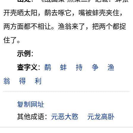
开壳晒太阳，鹬去啄它，嘴被蚌壳夹住，
两方面都不相让。渔翁来了，把两个都捉
住了。
示例
：
查字义
：
鹬
蚌
持
争
渔
翁
得
利
其他成语：
元恶大憝
元龙高卧