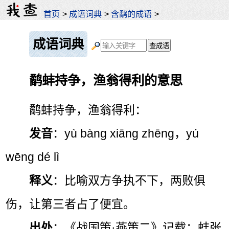
首页
>
成语词典
>
含鹬的成语
>
成语词典
鹬蚌持争，渔翁得利的意思
鹬蚌持争，渔翁得利：
发音
：yù bàng xiāng zhēng，yú
wēng dé lì
释义
：比喻双方争执不下，两败俱
伤，让第三者占了便宜。
出处
：《战国策·燕策二》记载：蚌张