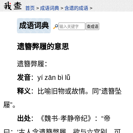
首页
>
成语词典
>
含遗的成语
>
成语词典
遗簪弊履的意思
遗簪弊履：
发音
：yí zān bì lǚ
释义
：比喻旧物或故情。同“遗簪坠
屦”。
出处
：《魏书·孝静帝纪》：“帝
曰：‘古人念遗簪弊履，欲与六宫别，可