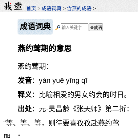
首页
>
成语词典
>
含燕的成语
>
成语词典
燕约莺期的意思
燕约莺期：
发音
：yàn yuē yīng qī
释义
：比喻相爱的男女约会的时日。
出处
：元·昊昌龄《张天师》第二折：
“等、等、等，则待要喜孜孜赴燕约莺
期。”