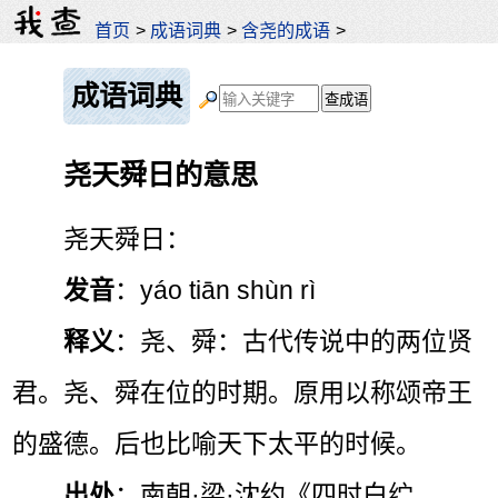
首页
>
成语词典
>
含尧的成语
>
成语词典
尧天舜日的意思
尧天舜日：
发音
：yáo tiān shùn rì
释义
：尧、舜：古代传说中的两位贤
君。尧、舜在位的时期。原用以称颂帝王
的盛德。后也比喻天下太平的时候。
出处
：南朝·梁·沈约《四时白纻