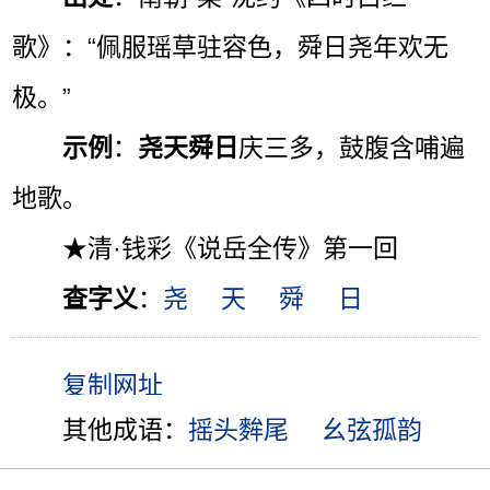
歌》：“佩服瑶草驻容色，舜日尧年欢无
极。”
示例
：
尧天舜日
庆三多，鼓腹含哺遍
地歌。
★清·钱彩《说岳全传》第一回
查字义
：
尧
天
舜
日
其他成语：
摇头麰尾
幺弦孤韵