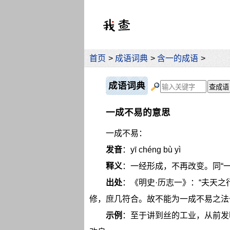
首页
>
成语词典
>
含一的成语
>
成语词典
一成不易的意思
一成不易：
发音
：yī chéng bù yì
释义
：一经形成，不再改变。同“一
出处
：《明史·历志一》：“夫天
修，庶几符合。故不能为一成不易之法
示例
：至于讲到丝的工业，从前发