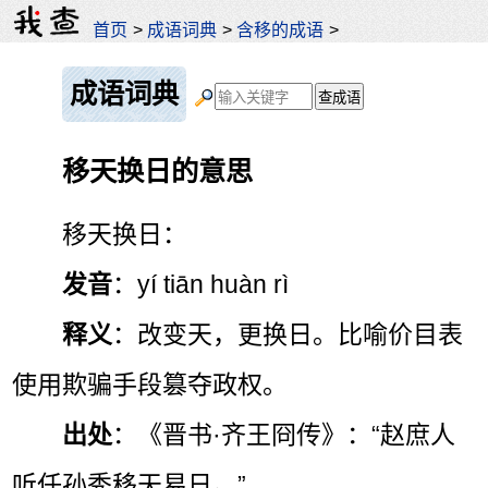
首页
>
成语词典
>
含移的成语
>
成语词典
移天换日的意思
移天换日：
发音
：yí tiān huàn rì
释义
：改变天，更换日。比喻价目表
使用欺骗手段篡夺政权。
出处
：《晋书·齐王冏传》：“赵庶人
听任孙秀移天易日。”