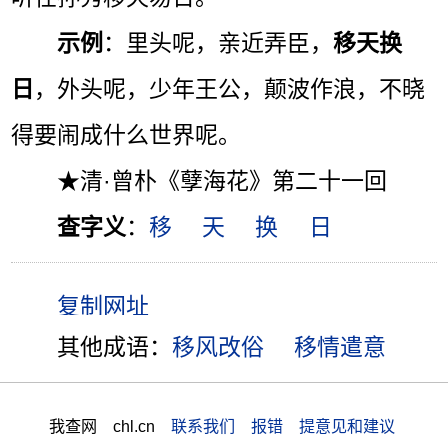
示例
：里头呢，亲近弄臣，
移天换
日
，外头呢，少年王公，颠波作浪，不晓
得要闹成什么世界呢。
★清·曾朴《孽海花》第二十一回
查字义
：
移
天
换
日
其他成语：
移风改俗
移情遣意
我查网 chl.cn
联系我们 报错 提意见和建议