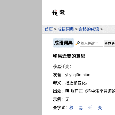
首页
>
成语词典
>
含移的成语
>
成语词典
移易迁变的意思
移易迁变：
发音
：yí yì qiān biàn
释义
：指迁移变化。
出处
：明·张居正《答中溪李尊师
示例
：无
查字义
：
移
易
迁
变