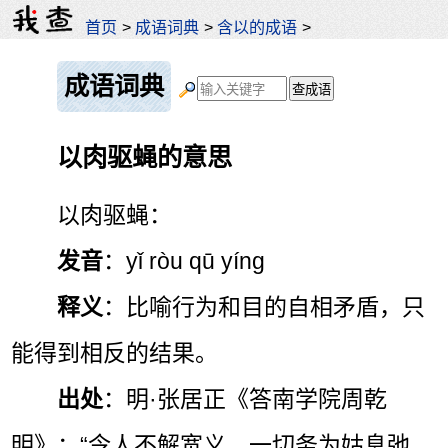
首页
>
成语词典
>
含以的成语
>
成语词典
以肉驱蝇的意思
以肉驱蝇：
发音
：yǐ ròu qū yíng
释义
：比喻行为和目的自相矛盾，只
能得到相反的结果。
出处
：明·张居正《答南学院周乾
明》：“令人不解宽义，一切务为姑息弛