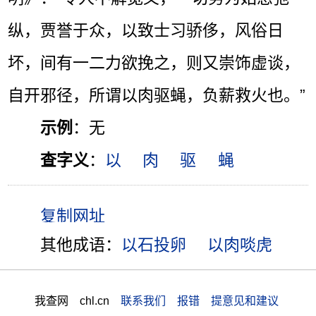
纵，贾誉于众，以致士习骄侈，风俗日
坏，间有一二力欲挽之，则又崇饰虚谈，
自开邪径，所谓以肉驱蝇，负薪救火也。”
示例
：无
查字义
：
以
肉
驱
蝇
其他成语：
以石投卵
以肉啖虎
我查网 chl.cn
联系我们 报错 提意见和建议