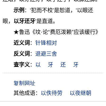
示例
：‘犯而不校’是恕道，‘以眼还
眼，
以牙还牙
’是直道。
★鲁迅《坟·论“费厄泼赖”应该缓行》
近义词
：
针锋相对
反义词
：
退避三舍
查字义
：
以
牙
还
牙
其他成语：
以佚待劳
以夜继朝