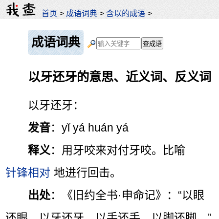
首页
>
成语词典
>
含以的成语
>
成语词典
以牙还牙的意思、近义词、反义词
以牙还牙：
发音
：yǐ yá huán yá
释义
：用牙咬来对付牙咬。比喻
针锋相对
地进行回击。
出处
：《旧约全书·申命记》：“以眼
还眼，以牙还牙，以手还手，以脚还脚。”