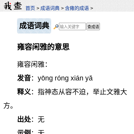
首页
>
成语词典
>
含雍的成语
>
成语词典
雍容闲雅的意思
雍容闲雅：
发音
：yōng róng xián yǎ
释义
：指神态从容不迫，举止文雅大
方。
出处
：无
示例
：无