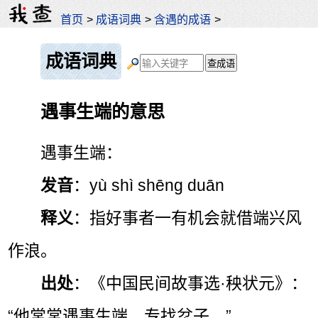
首页
>
成语词典
>
含遇的成语
>
成语词典
遇事生端的意思
遇事生端：
发音
：yù shì shēng duān
释义
：指好事者一有机会就借端兴风
作浪。
出处
：《中国民间故事选·秧状元》：
“他常常遇事生端，专找岔子。”