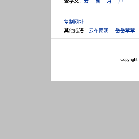
查字义
：
云
窗
月
户
其他成语：
云布雨润
岳岳荦荦
Copyright