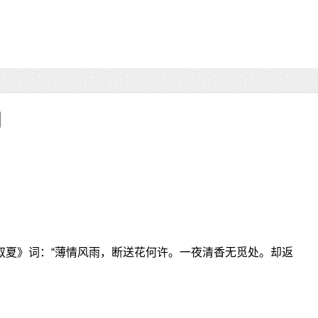
韩叔夏》词：“薄情风雨，断送花何许。一夜清香无觅处。却返