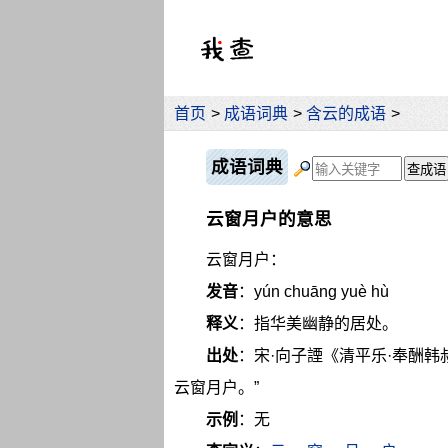
首页
>
成语词典
>
含云的成语
>
成语词典
云窗月户的意思
云窗月户：
发音
：yún chuāng yuè hù
释义
：指华美幽静的居处。
出处
：宋·向子諲《清平乐·奉酬
云窗月户。”
示例
：无