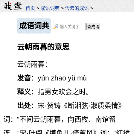
首页
>
成语词典
>
含云的成语
>
成语词典
云朝雨暮的意思
云朝雨暮：
发音
：yún zhāo yǔ mù
释义
：指男女欢会之时。
出处
：宋·贺铸《断湘弦·淑质柔情》
词：“不间云朝雨暮，向西楼、南馆留
连。”宋·叶阊《摸鱼儿·倚薰风》词：“红裙