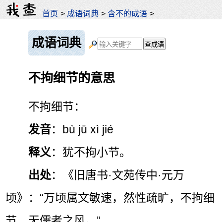
首页
>
成语词典
>
含不的成语
>
成语词典
不拘细节的意思
不拘细节：
发音
：bù jū xì jié
释义
：犹不拘小节。
出处
：《旧唐书·文苑传中·元万
顷》：“万顷属文敏速，然性疏旷，不拘细
节，无儒者之风。”