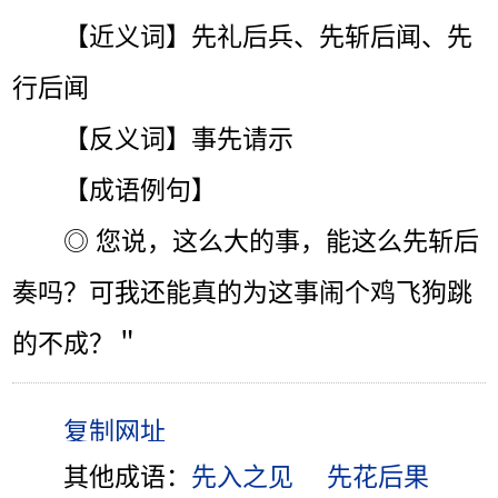
【近义词】先礼后兵、先斩后闻、先
行后闻
【反义词】事先请示
【成语例句】
◎ 您说，这么大的事，能这么先斩后
奏吗？可我还能真的为这事闹个鸡飞狗跳
的不成？＂
其他成语：
先入之见
先花后果