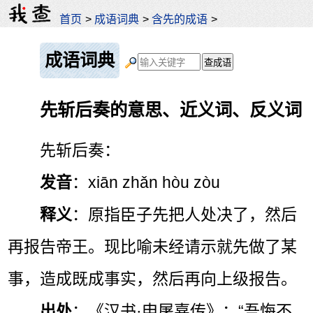
首页
>
成语词典
>
含先的成语
>
成语词典
先斩后奏的意思、近义词、反义词
先斩后奏：
发音
：xiān zhǎn hòu zòu
释义
：原指臣子先把人处决了，然后
再报告帝王。现比喻未经请示就先做了某
事，造成既成事实，然后再向上级报告。
出处
：《汉书·申屠嘉传》：“吾悔不