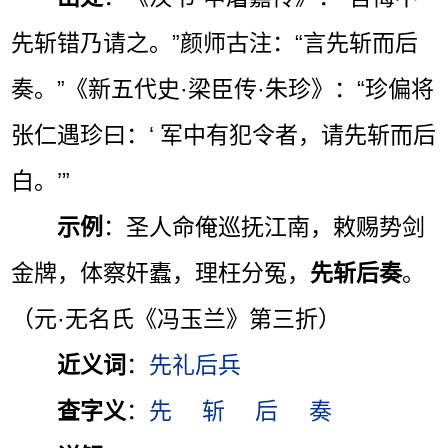
先斩错乃请之。”颜师古注：“言先斩而后
奏。”《新五代史·梁臣传·朱珍》：“珍偏将
张仁遇珍曰：‘ 军中有犯令者，请先斩而后
白。’”
示例
：圣人命俺巡抚江南，敕赐势剑
金牌，体察奸蠹，理枉分冤，
先斩后奏
。
（元·无名氏《冯玉兰》第三折）
近义词
：
先礼后兵
查字义
：
先
斩
后
奏