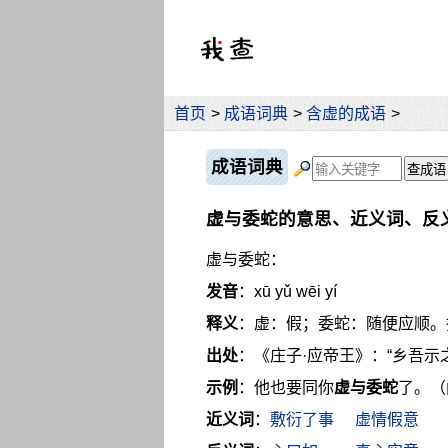
首页
>
成语词典
>
含虚的成语
>
成语词典
虚与委蛇的意思、近义词、反
虚与委蛇：
发音
：xū yǔ wēi yí
释义
：虚：假；委蛇：随便应顺。
出处
：《庄子·应帝王》：“乡吾示
示例
：他也要同你
虚与委蛇
了。（
近义词
：
敷衍了事
虚情假意