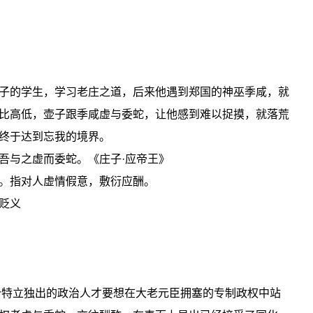
子的学生，学习老庄之道，后来他遇到郑国的神巫季咸，就
比高低，壶子跟季咸虚与委蛇，让他感到难以捉摸，就落荒
终于达到忘我的境界。
吾与之虚而委蛇。《庄子·应帝王》
。指对人虚情假意，敷衍应酬。
贬义
个特立独出的政治人才要想在大老元臣拥塞的专制政权中站