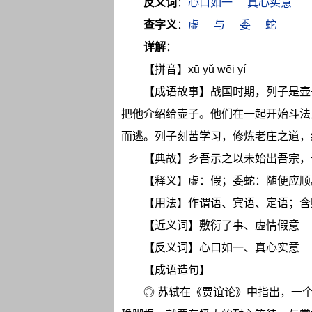
反义词
：
心口如一
真心实意
查字义
：
虚
与
委
蛇
详解
：
【拼音】xū yǔ wēi yí
【成语故事】战国时期，列子是壶
把他介绍给壶子。他们在一起开始斗法
而逃。列子刻苦学习，修炼老庄之道，
【典故】乡吾示之以未始出吾宗，
【释义】虚：假；委蛇：随便应顺
【用法】作谓语、宾语、定语；含
【近义词】敷衍了事、虚情假意
【反义词】心口如一、真心实意
【成语造句】
◎ 苏轼在《贾谊论》中指出，一