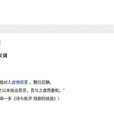
义词
指对人
虚情假意
，敷衍应酬。
之以未始出吾宗，吾与之虚而委蛇。”
闻一多《诗与批评·戏剧的歧途》）