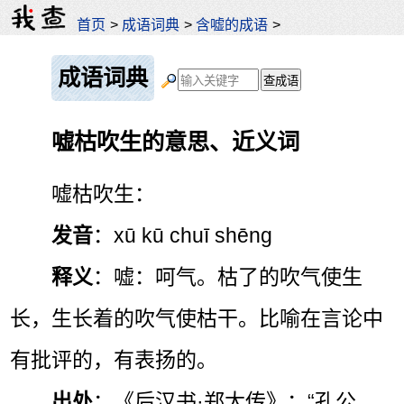
首页
>
成语词典
>
含嘘的成语
>
成语词典
嘘枯吹生的意思、近义词
嘘枯吹生：
发音
：xū kū chuī shēng
释义
：嘘：呵气。枯了的吹气使生
长，生长着的吹气使枯干。比喻在言论中
有批评的，有表扬的。
出处
：《后汉书·郑太传》：“孔公