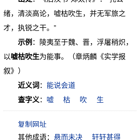
绪，清淡高论，嘘枯吹生，并无军旅之
才，执锐之干。”
示例
：陵夷至于魏、晋，浮屠稍炽，
以
嘘枯吹生
为能事。（章炳麟《实学报
叙》）
近义词
：
能说会道
查字义
：
嘘
枯
吹
生
其他成语：
悬而未决
轩轩甚得