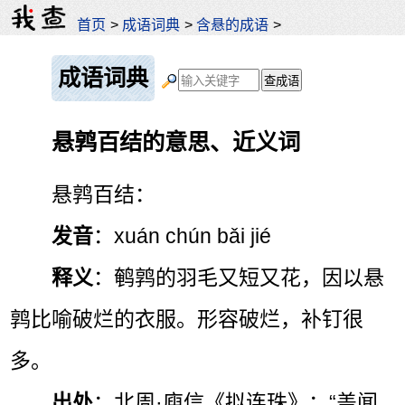
首页
>
成语词典
>
含悬的成语
>
成语词典
悬鹑百结的意思、近义词
悬鹑百结：
发音
：xuán chún bǎi jié
释义
：鹌鹑的羽毛又短又花，因以悬
鹑比喻破烂的衣服。形容破烂，补钉很
多。
出处
：北周·庾信《拟连珠》：“盖闻