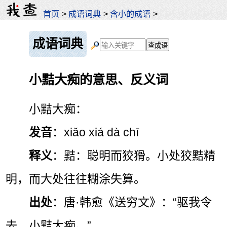
首页
>
成语词典
>
含小的成语
>
成语词典
小黠大痴的意思、反义词
小黠大痴：
发音
：xiǎo xiá dà chī
释义
：黠：聪明而狡猾。小处狡黠精
明，而大处往往糊涂失算。
出处
：唐·韩愈《送穷文》：“驱我令
去，小黠大痴。”