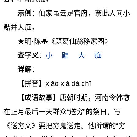
示例
：仙家虽云足官府，奈此人间小
黠并大痴。
★明·陈基《题葛仙翁移家图》
查字义
：
小
黠
大
痴
详解
：
【拼音】xiǎo xiá dà chī
【成语故事】唐朝时期，河南令韩愈
在正月最后一天群众“送穷”的祭日，写
《送穷文》要把穷鬼送走。他所谓的“穷