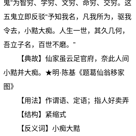
鬼”为智穷、学穷、文穷、命穷、交穷。这
五鬼立即反驳“予知我名，凡我所为，驱我
令去，小黠大痴。人生一世，其久几何，
吾立子名，百世不磨。”
【典故】仙家虽云足官府，奈此人间
小黠并大痴。★明·陈基《题葛仙翁移家
图》
【用法】作谓语、定语；指人好卖弄
【结构】紧缩式
【反义词】小痴大黠