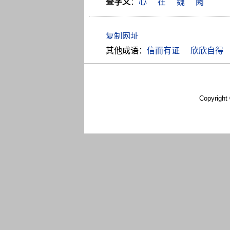
查字义
：
心
在
魏
阙
其他成语：
信而有证
欣欣自得
Copyright