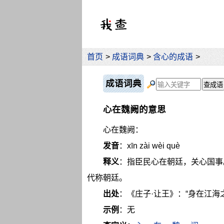
首页
>
成语词典
>
含心的成语
>
成语词典
心在魏阙的意思
心在魏阙：
发音
：xīn zài wèi què
释义
：指臣民心在朝廷，关心国事
代称朝廷。
出处
：《庄子·让王》：“身在江海
示例
：无