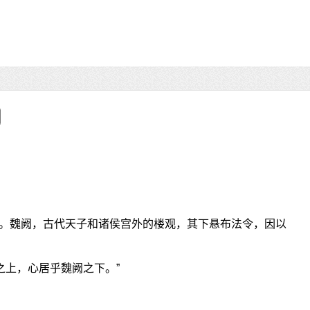
。魏阙，古代天子和诸侯宫外的楼观，其下悬布法令，因以
之上，心居乎魏阙之下。”