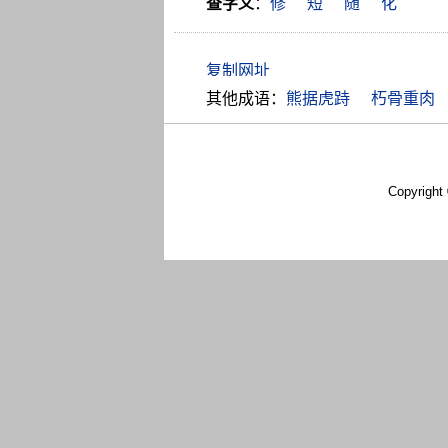
查字义
：
修
短
随
化
其他成语：
熊据虎跱
朽骨重肉
Copyright