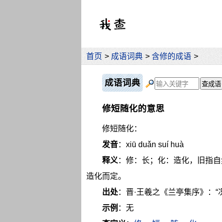
首页
>
成语词典
>
含修的成语
>
成语词典
修短随化的意思
修短随化：
发音
：xiū duǎn suí huà
释义
：修：长；化：造化，旧指自
造化而定。
出处
：晋·王羲之《兰亭集序》：“
示例
：无