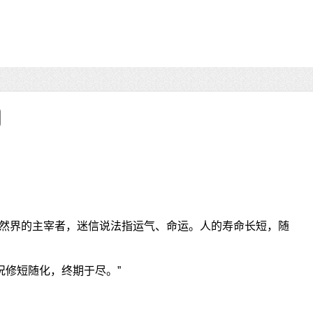
然界的主宰者，迷信说法指运气、命运。人的寿命长短，随
况修短随化，终期于尽。”