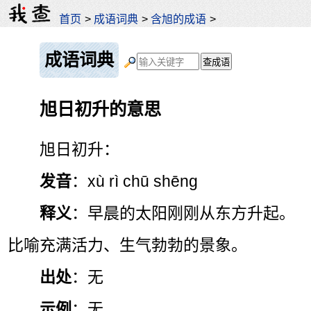
首页
>
成语词典
>
含旭的成语
>
成语词典
旭日初升的意思
旭日初升：
发音
：xù rì chū shēng
释义
：早晨的太阳刚刚从东方升起。
比喻充满活力、生气勃勃的景象。
出处
：无
示例
：无