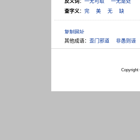
反义词
：
一无可取
一无是处
查字义
：
完
美
无
缺
其他成语：
歪门邪道
非愚则诬
Copyright