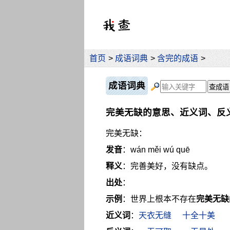
首页
>
成语词典
>
含完的成语
>
成语词典
完美无缺的意思、近义词、反
完美无缺：
发音
：wán měi wú quē
释义
：完善美好，没有缺点。
出处
：
示例
：世界上根本不存在
完美无缺
近义词
：
天衣无缝
十全十美