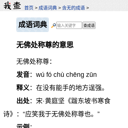
首页
>
成语词典
>
含无的成语
>
成语词典
无佛处称尊的意思
无佛处称尊：
发音
：wú fó chù chēng zūn
释义
：在没有能手的地方逞强。
出处
：宋·黄庭坚《跋东坡书寒食
诗》：“应笑我于无佛处称尊也。”
示例
：