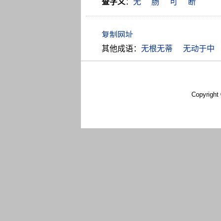
查字义
：
无
肠
可
断
其他成语：
无根无蒂
无动于中
Copyright