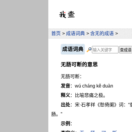
首页
>
成语词典
>
含无的成语
>
成语词典
无肠可断的意思
无肠可断：
发音
：wú cháng kě duàn
释义
：比喻悲痛之极。
出处
：宋·石孝祥《愁倚阑》词：
肠。”
示例
：