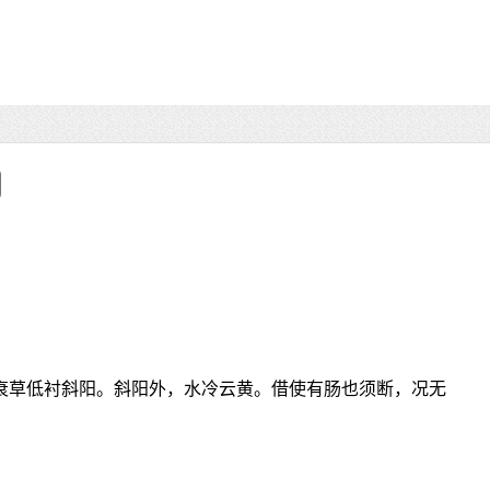
“衰草低衬斜阳。斜阳外，水冷云黄。借使有肠也须断，况无