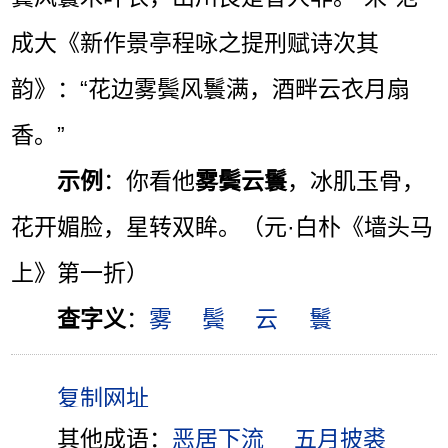
成大《新作景亭程咏之提刑赋诗次其
韵》：“花边雾鬓风鬟满，酒畔云衣月扇
香。”
示例
：你看他
雾鬓云鬟
，冰肌玉骨，
花开媚脸，星转双眸。（元·白朴《墙头马
上》第一折）
查字义
：
雾
鬓
云
鬟
其他成语：
恶居下流
五月披裘