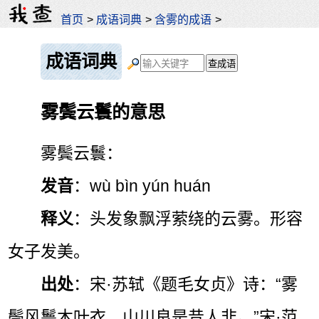
首页
>
成语词典
>
含雾的成语
>
成语词典
雾鬓云鬟的意思
雾鬓云鬟：
发音
：wù bìn yún huán
释义
：头发象飘浮萦绕的云雾。形容
女子发美。
出处
：宋·苏轼《题毛女贞》诗：“雾
鬓风鬟木叶衣，山川良是昔人非。”宋·范