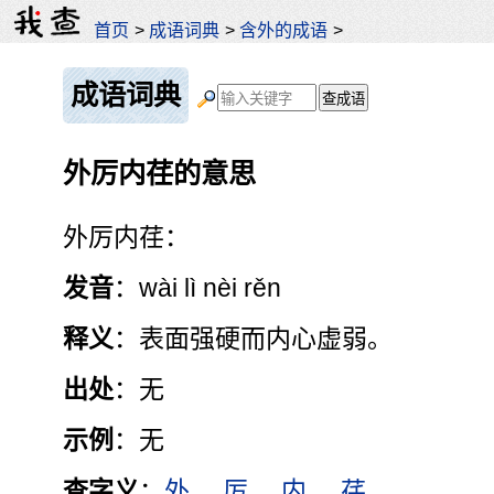
首页
>
成语词典
>
含外的成语
>
成语词典
外厉内荏的意思
外厉内荏：
发音
：wài lì nèi rěn
释义
：表面强硬而内心虚弱。
出处
：无
示例
：无
查字义
：
外
厉
内
荏