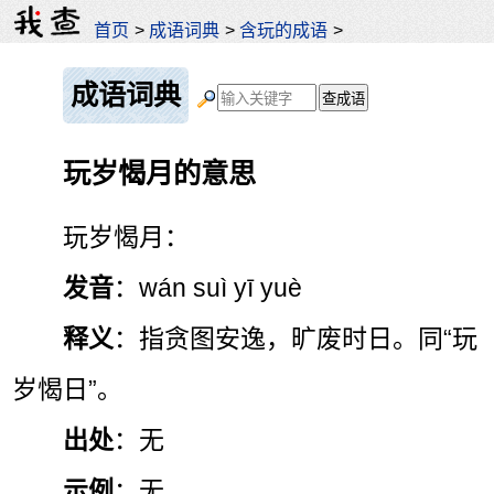
首页
>
成语词典
>
含玩的成语
>
成语词典
玩岁愒月的意思
玩岁愒月：
发音
：wán suì yī yuè
释义
：指贪图安逸，旷废时日。同“玩
岁愒日”。
出处
：无
示例
：无