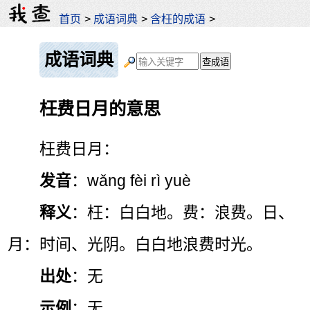
首页
>
成语词典
>
含枉的成语
>
成语词典
枉费日月的意思
枉费日月：
发音
：wǎng fèi rì yuè
释义
：枉：白白地。费：浪费。日、
月：时间、光阴。白白地浪费时光。
出处
：无
示例
：无