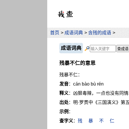
首页
>
成语词典
>
含残的成语
>
成语词典
残暴不仁的意思
残暴不仁：
发音
：cán bào bù rén
释义
：凶狠毒辣，一点也没有同情
出处
：明·罗贯中《三国演义》第
示例
：
查字义
：
残
暴
不
仁