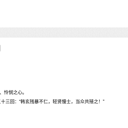
、怜悯之心。
五十三回：“韩玄残暴不仁，轻贤慢士，当众共殛之！”