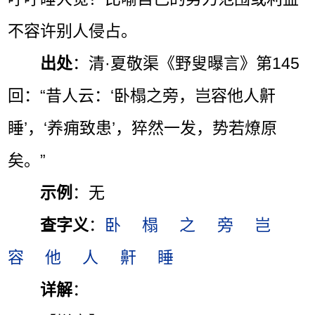
不容许别人侵占。
出处
：清·夏敬渠《野叟曝言》第145
回：“昔人云：‘卧榻之旁，岂容他人鼾
睡’，‘养痈致患’，猝然一发，势若燎原
矣。”
示例
：无
查字义
：
卧
榻
之
旁
岂
容
他
人
鼾
睡
详解
：