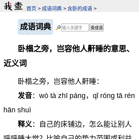
首页
>
成语词典
>
含卧的成语
>
成语词典
卧榻之旁，岂容他人鼾睡的意思、
近义词
卧榻之旁，岂容他人鼾睡：
发音
：wò tà zhī páng，qǐ róng tā rén
hān shuì
释义
：自己的床铺边，怎么能让别人
呼呼睡大觉？比喻自己的势力范围或利益