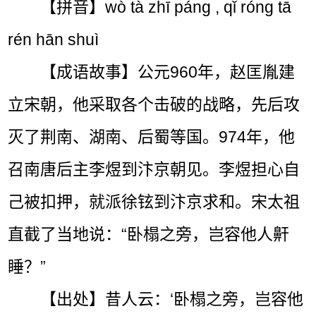
【拼音】wò tà zhī páng , qǐ róng tā
rén hān shuì
【成语故事】公元960年，赵匡胤建
立宋朝，他采取各个击破的战略，先后攻
灭了荆南、湖南、后蜀等国。974年，他
召南唐后主李煜到汴京朝见。李煜担心自
己被扣押，就派徐铉到汴京求和。宋太祖
直截了当地说：“卧榻之旁，岂容他人鼾
睡？”
【出处】昔人云：‘卧榻之旁，岂容他