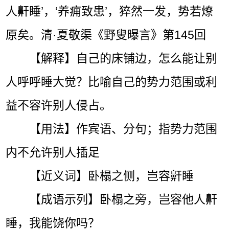
人鼾睡’，‘养痈致患’，猝然一发，势若燎
原矣。清·夏敬渠《野叟曝言》第145回
【解释】自己的床铺边，怎么能让别
人呼呼睡大觉？比喻自己的势力范围或利
益不容许别人侵占。
【用法】作宾语、分句；指势力范围
内不允许别人插足
【近义词】卧榻之侧，岂容鼾睡
【成语示列】卧榻之旁，岂容他人鼾
睡，我能饶你吗？