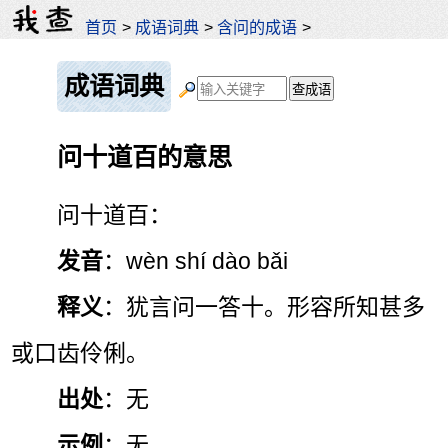
首页
>
成语词典
>
含问的成语
>
成语词典
问十道百的意思
问十道百：
发音
：wèn shí dào bǎi
释义
：犹言问一答十。形容所知甚多
或口齿伶俐。
出处
：无
示例
：无