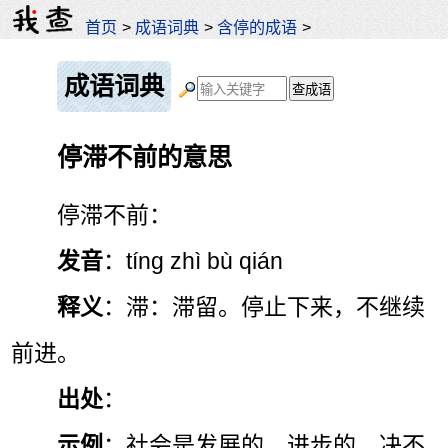
首页
>
成语词典
>
含停的成语
>
成语词典
停滞不前的意思
停滞不前：
发音
：tíng zhì bù qián
释义
：滞：滞留。停止下来，不继续
前进。
出处
：
示例
：社会是发展的、进步的，决不