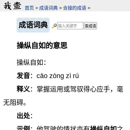
首页
>
成语词典
>
含操的成语
>
成语词典
操纵自如的意思
操纵自如：
发音
：cāo zòng zì rú
释义
：掌握运用或驾驭得心应手，毫
无阻碍。
出处
：
示例
：他驾驶的情状亦有
操纵自如
之