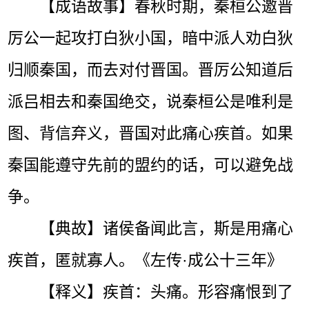
【成语故事】春秋时期，秦桓公邀晋
厉公一起攻打白狄小国，暗中派人劝白狄
归顺秦国，而去对付晋国。晋厉公知道后
派吕相去和秦国绝交，说秦桓公是唯利是
图、背信弃义，晋国对此痛心疾首。如果
秦国能遵守先前的盟约的话，可以避免战
争。
【典故】诸侯备闻此言，斯是用痛心
疾首，匿就寡人。《左传·成公十三年》
【释义】疾首：头痛。形容痛恨到了