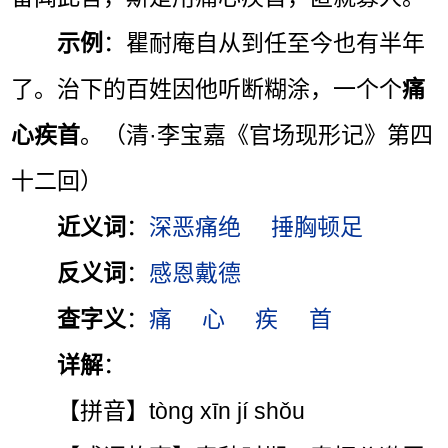
示例
：瞿耐庵自从到任至今也有半年
了。治下的百姓因他听断糊涂，一个个
痛
心疾首
。（清·李宝嘉《官场现形记》第四
十二回）
近义词
：
深恶痛绝
捶胸顿足
反义词
：
感恩戴德
查字义
：
痛
心
疾
首
详解
：
【拼音】tòng xīn jí shǒu