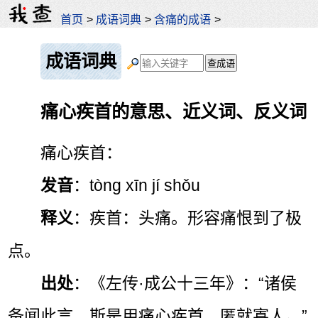
首页
>
成语词典
>
含痛的成语
>
成语词典
痛心疾首的意思、近义词、反义词
痛心疾首：
发音
：tòng xīn jí shǒu
释义
：疾首：头痛。形容痛恨到了极
点。
出处
：《左传·成公十三年》：“诸侯
备闻此言，斯是用痛心疾首，匿就寡人。”