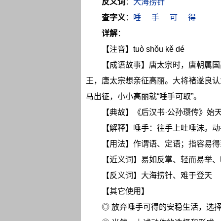
反义词
：
大海捞针
查字义
：
唾
手
可
得
详解
：
【注音】tuò shǒu kě dé
【成语故事】唐太宗时，唐朝属国
王，唐太宗想亲征高丽。大将褚遂良认
马出征，小小高丽就“唾手可取”。
【典故】《后汉书·公孙瓒传》始
【解释】唾手：往手上吐唾沫。动
【用法】作谓语、定语；指容易得
【近义词】易如反掌、轻而易举、
【反义词】大海捞针、难于登天
【其它使用】
◎ 放弃唾手可得的安稳生活，选