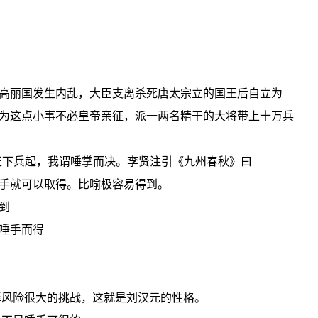
高丽国发生内乱，大臣支离杀死唐太宗立的国王后自立为
为这点小事不必皇帝亲征，派一两名精干的大将带上十万兵
天下兵起，我谓唾掌而决。李贤注引《九州春秋》曰
手就可以取得。比喻极容易得到。
到
唾手而得
择风险很大的挑战，这就是刘汉元的性格。