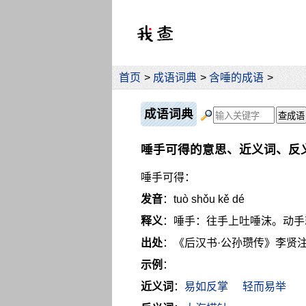
首页
>
成语词典
>
含唾的成语
>
成语词典
唾手可得的意思、近义词、反
唾手可得：
发音
：tuò shǒu kě dé
释义
：唾手：往手上吐唾沫。动手
出处
：《后汉书·公孙瓒传》李贤
示例
：
近义词
：
易如反掌
轻而易举