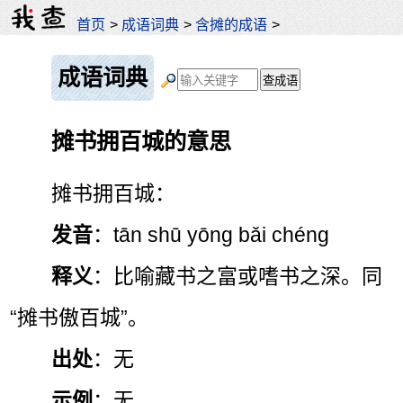
首页
>
成语词典
>
含摊的成语
>
成语词典
摊书拥百城的意思
摊书拥百城：
发音
：tān shū yōng bǎi chéng
释义
：比喻藏书之富或嗜书之深。同
“摊书傲百城”。
出处
：无
示例
：无