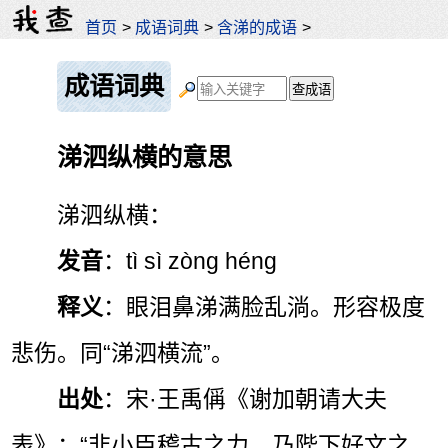
首页
>
成语词典
>
含涕的成语
>
成语词典
涕泗纵横的意思
涕泗纵横：
发音
：tì sì zòng héng
释义
：眼泪鼻涕满脸乱淌。形容极度
悲伤。同“涕泗横流”。
出处
：宋·王禹偁《谢加朝请大夫
表》：“非小臣稽古之力，乃陛下好文之