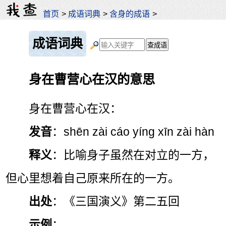
首页
>
成语词典
>
含身的成语
>
成语词典
身在曹营心在汉的意思
身在曹营心在汉：
发音
：shēn zài cáo yíng xīn zài hàn
释义
：比喻身子虽然在对立的一方，
但心里想着自己原来所在的一方。
出处
：《三国演义》第二五回
示例
：