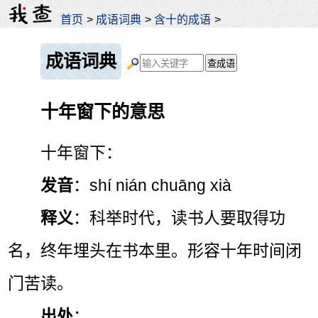
首页
>
成语词典
>
含十的成语
>
成语词典
十年窗下的意思
十年窗下：
发音
：shí nián chuāng xià
释义
：科举时代，读书人要取得功
名，终年埋头在书本里。形容十年时间闭
门苦读。
出处
：