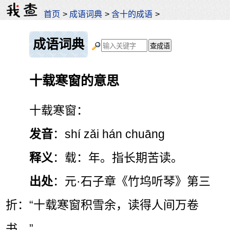
首页
>
成语词典
>
含十的成语
>
成语词典
十载寒窗的意思
十载寒窗：
发音
：shí zǎi hán chuāng
释义
：载：年。指长期苦读。
出处
：元·石子章《竹坞听琴》第三
折：“十载寒窗积雪余，读得人间万卷
书。”