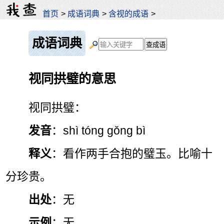
首页
>
成语词典
>
含视的成语
>
成语词典
视同拱璧的意思
视同拱璧：
发音
：shì tóng gǒng bì
释义
：看作两手合抱的璧玉。比喻十
分珍贵。
出处
：无
示例
：无