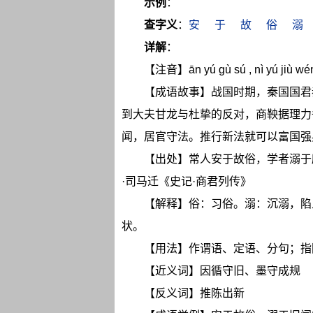
示例
：
查字义
：
安
于
故
俗
溺
详解
：
【注音】ān yú gù sú , nì yú jiù wé
【成语故事】战国时期，秦国国君
到大夫甘龙与杜挚的反对，商鞅据理力
闻，居官守法。推行新法就可以富国强
【出处】常人安于故俗，学者溺于
·司马迁《史记·商君列传》
【解释】俗：习俗。溺：沉溺，陷
状。
【用法】作谓语、定语、分句；指
【近义词】因循守旧、墨守成规
【反义词】推陈出新